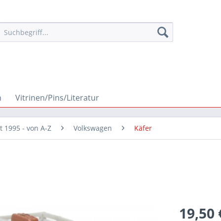
n
Vitrinen/Pins/Literatur
it 1995 - von A-Z
Volkswagen
Käfer
19,50 