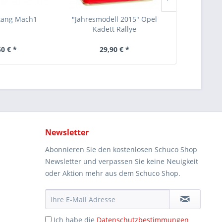
tang Mach1
"Jahresmodell 2015" Opel
Set "Me
Kadett Rallye
Renn
50 € *
29,90 € *
44
Newsletter
Abonnieren Sie den kostenlosen Schuco Shop
Newsletter und verpassen Sie keine Neuigkeit
oder Aktion mehr aus dem Schuco Shop.
Ich habe die
Datenschutzbestimmungen