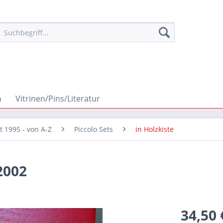
n
Vitrinen/Pins/Literatur
it 1995 - von A-Z
Piccolo Sets
in Holzkiste
2002
34,50 