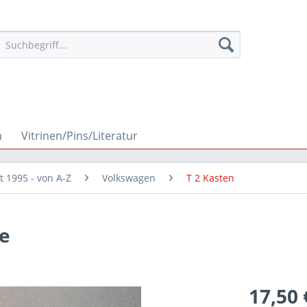
n
Vitrinen/Pins/Literatur
it 1995 - von A-Z
Volkswagen
T 2 Kasten
le
17,50 