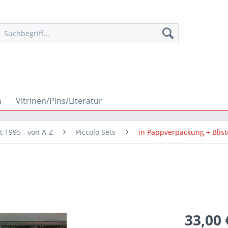
n
Vitrinen/Pins/Literatur
it 1995 - von A-Z
Piccolo Sets
in Pappverpackung + Blist
33,00 