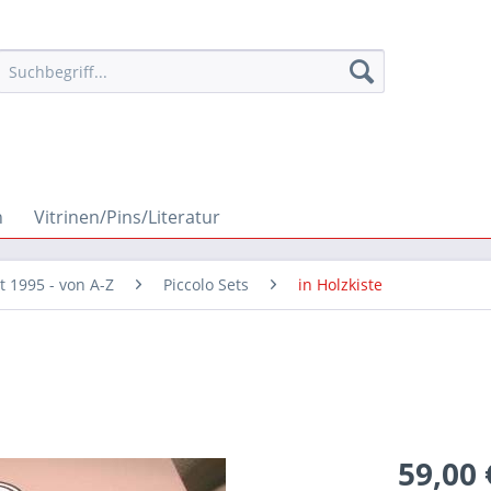
n
Vitrinen/Pins/Literatur
it 1995 - von A-Z
Piccolo Sets
in Holzkiste
59,00 