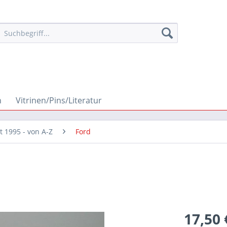
n
Vitrinen/Pins/Literatur
it 1995 - von A-Z
Ford
17,50 