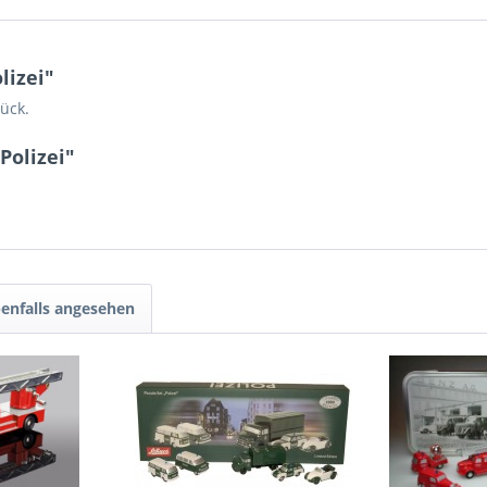
lizei"
ück.
Polizei"
enfalls angesehen