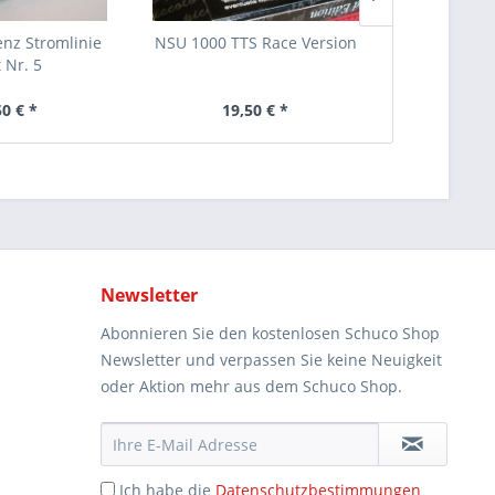
nz Stromlinie
NSU 1000 TTS Race Version
Porsche 91
t Nr. 5
50 € *
19,50 € *
29
Newsletter
Abonnieren Sie den kostenlosen Schuco Shop
Newsletter und verpassen Sie keine Neuigkeit
oder Aktion mehr aus dem Schuco Shop.
Ich habe die
Datenschutzbestimmungen