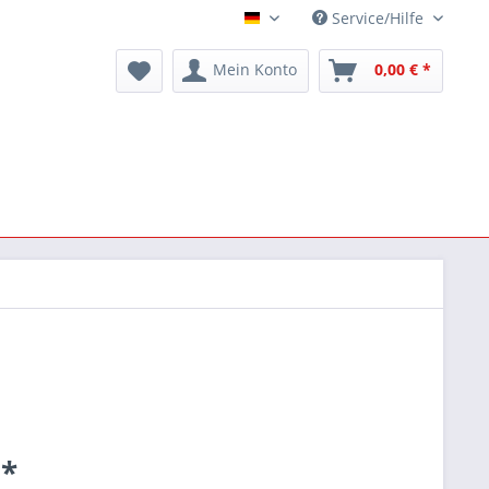
Service/Hilfe
Deutsch
Mein Konto
0,00 € *
 *