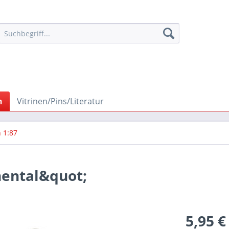
n
Vitrinen/Pins/Literatur
 1:87
ental&quot;
5,95 €