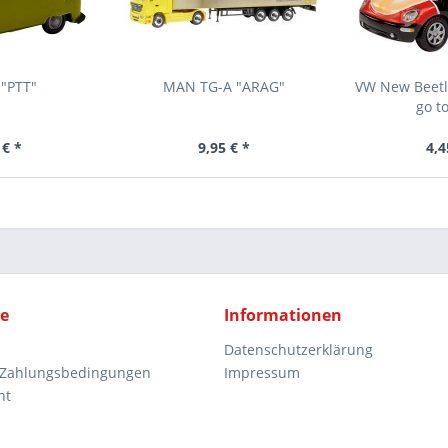
 "PTT"
MAN TG-A "ARAG"
VW New Beetle
go to
 € *
9,95 € *
4,4
ce
Informationen
Datenschutzerklärung
 Zahlungsbedingungen
Impressum
ht