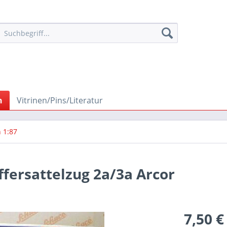
n
Vitrinen/Pins/Literatur
 1:87
fersattelzug 2a/3a Arcor
7,50 €