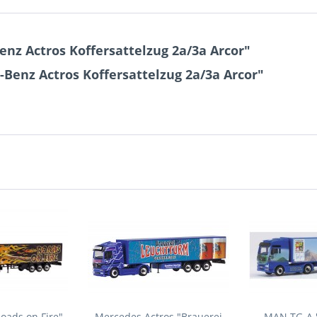
nz Actros Koffersattelzug 2a/3a Arcor"
Benz Actros Koffersattelzug 2a/3a Arcor"
Roads on Fire"
Mercedes Actros "Brauerei
MAN TG-A "