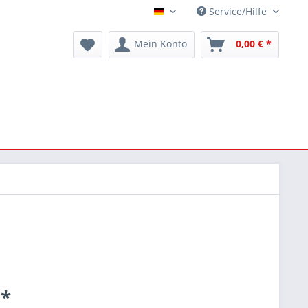
Service/Hilfe
Deutsch
Mein Konto
0,00 € *
 *