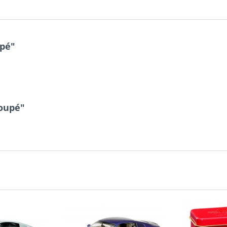
upé"
Coupé"